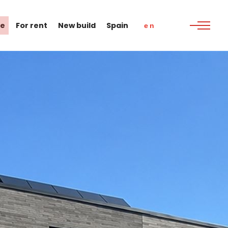
le
For rent
New build
Spain
en
nl
fr
en