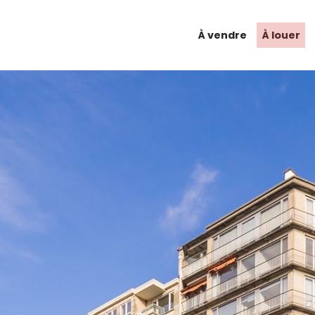
À vendre
À louer